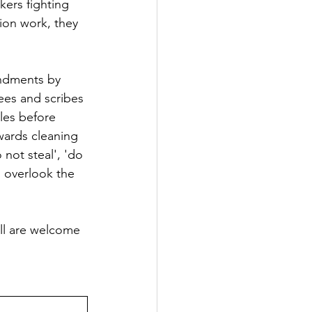
kers fighting 
ion work, they 
ndments by 
es and scribes 
les before 
wards cleaning 
ot steal', 'do 
o overlook the 
ll are welcome 