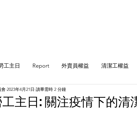
活動
影片
文章
便箋
歷
勞工主日
Report
外賣員權益
清潔工權益
員會
2023年4月21日
讀畢需時 2 分鐘
年勞工主日: 關注疫情下的清