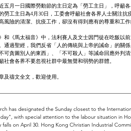
近五月一日國際勞動節的主日定為「勞工主日」，呼籲各
的勞工主日為4月30日，工委會呼籲社會各界人士關注抗
高風險的清潔、抗疫工作，卻沒有得到應有的尊重和工作
》和《馬太福音》中，法利賽人及文士因門徒在吃飯以前
。通過聖經，我們反省「人的傳統與上帝的誡命」的關係
不可貪圖別人的東西」、「不可殺人」等誡命回應外判清
籲社會各界不要忽視社群中最無聲和弱勢的群體。
章及禱文全文，歡迎使用。
h has designated the Sunday closest to the Internatio
day", with special attention to the labour situation in H
 falls on April 30. Hong Kong Christian Industrial Commi