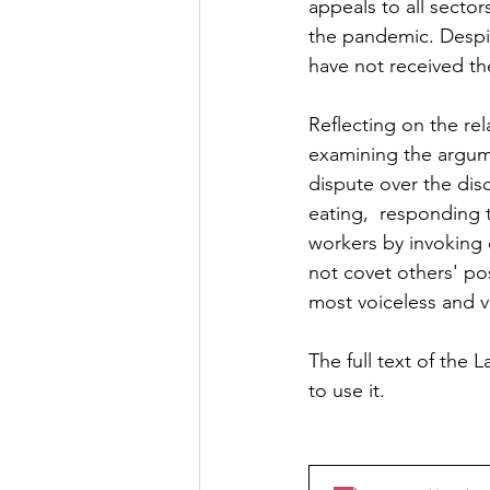
appeals to all sector
the pandemic. Despi
have not received th
Reflecting on the r
examining the argum
dispute over the disc
eating,  responding 
workers by invoking
not covet others' pos
most voiceless and v
The full text of the
to use it.