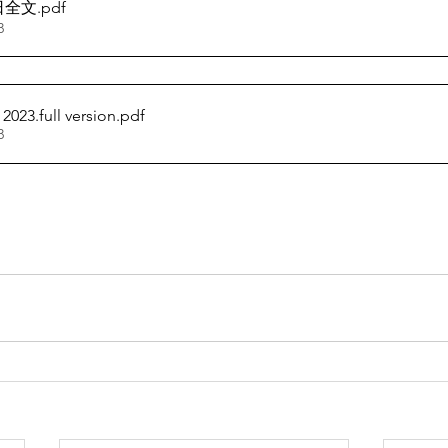
日全文
.pdf
B
2023.full version
.pdf
B