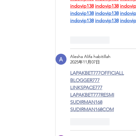
indovip138
indovip138
indovi
indovip138
indovip138
indovi
indovip138
indovip138
indovi
按讚
回覆
Alesha Alifa habitillah
2025年11月07日
LAPAKBET777OFFICIALL
BLOGGER777
LINKSPACE777
LAPAKBET777RESMI
SUDIRMAN168
SUDIRMAN168COM
按讚
回覆