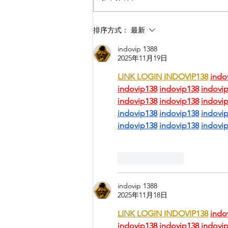
2023 勞工主日聲明 Labour
排序方式：
最新
Sunday Statement
indovip 1388
2025年11月19日
LINK LOGIN INDOVIP138
indo
indovip138
indovip138
indovi
indovip138
indovip138
indovi
indovip138
indovip138
indovi
indovip138
indovip138
indovi
按讚
回覆
indovip 1388
2025年11月18日
LINK LOGIN INDOVIP138
indo
indovip138
indovip138
indovi