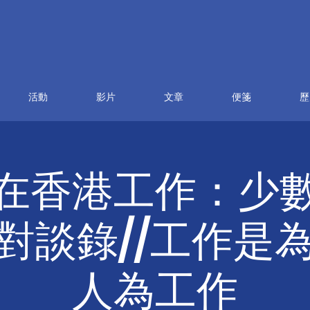
活動
影片
文章
便箋
歷
在香港工作：少
對談錄//工作是
人為工作