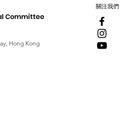
關注我們
ial Committee
Bay, Hong Kong