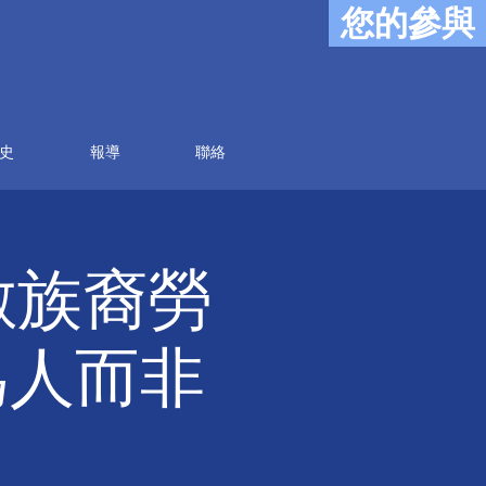
您的參與
史
報導
聯絡
數族裔勞
為人而非