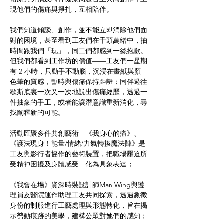
現他們的傷痛與掙扎，互相陪伴。
我們知道傾談、創作，並不能立即消除他們面
對的困境，甚至看到工友們在千頭萬緒中，抽
時間跟我們「玩」，同工們都感到一絲抱歉。
但我們都看到工作坊的價值——工友們一星期
有 2 小時，只動手不動腦，沉浸在畫紙與顏
色筆的質感，暫時與傷痛保持距離；同伴過往
歇斯底裏一次又一次地説出傷痛經歷，透過一
件抽象的手工，或者能讓潛意識重新消化，尋
找闡釋新的可能。
活動匯聚多件共創藝術，《我身心的痛》、
《護法現身！能量/情緒/力氣轉換魔法陣》是
工友與影行者協作的藝術裝置，把職場壓迫所
受精神困擾及身體感受，化為具象表達；
《我曾在場》資深時裝設計師Man Wing與護
理員及醫院運作助理工友共同探索，透過象徵
身份的制服進行工藝處理與形態轉化，旨在揭
示勞動痕跡的美學，建構公眾對她們的感知；