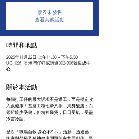
票券未發售
查看其他活動
時間和地點
2025年11月22日 上午11:30 – 下午5:50
UG10舖, 香港灣仔軒尼詩道302-308號集成中
心
關於本活動
每個打工仔的最大訴求不是返工，而是穩定收
入跟健康！基層工種七勞八損，周身酸痛；白
領雖較少受傷，但精神爆煲，日日受氣，受盡
冷言冷語。
是次「職場自救 身心不Sick」活動，透過藝
術家與勞損及精神健康問題苦主共同創作，呈