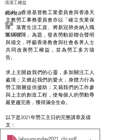
清潔工權益
此外，香港基督教工業委員會與香港天
精神健康
主教勞工事務委員會亦以「確立失業保
便箋
障、落實生活工資、將新冠肺炎納入職
加入我們
業病保障」為題，發表勞動節聯合聲明
與禱文，呼籲香港教會與社會各界人士
共同改善勞工權益，並為勞工多方禱
告。 
求上主開啟我們的心靈，多加關注工人
處境；又燃起我們的愛火，身體力行為
勞工階層提供援助；又藉我們的工作參
與上主的創造工程，使每個人的勞動尊
嚴更趨完善，獲得滿全生命。
以下是2021年勞工主日的完整講章及禱
文：
laboursunday2021_chi
.pdf