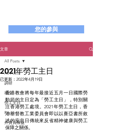
香港基督教工業委員會
Hong Kong Christian Industrial Committee
您的參與
文章
All Posts
2021年勞工主日
All Posts
已更新：
2022年4月19日
調研
香港教會將每年最接近五月一日國際勞
禱文
動節的主日定為「勞工主日」，特別關
勞工主日
注香港勞工處境。2021年勞工主日，香
Report
港基督教工業委員會即以以賽亞書所敘
述的安息日傳統來反省精神健康與勞工
外賣員權益
保障之關係。