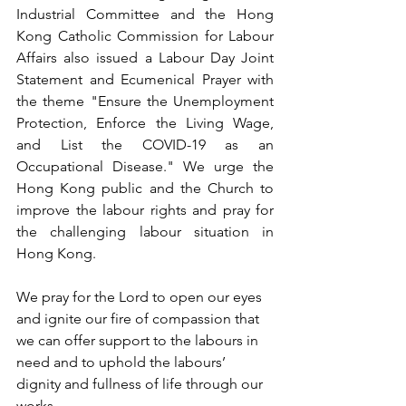
Industrial Committee and the Hong 
Kong Catholic Commission for Labour 
Affairs also issued a Labour Day Joint 
Statement and Ecumenical Prayer with 
the theme "Ensure the Unemployment 
Protection, Enforce the Living Wage, 
and List the COVID-19 as an 
Occupational Disease." We urge the 
Hong Kong public and the Church to 
improve the labour rights and pray for 
the challenging labour situation in 
Hong Kong.
We pray for the Lord to open our eyes 
and ignite our fire of compassion that 
we can offer support to the labours in 
need and to uphold the labours’ 
dignity and fullness of life through our 
works. 