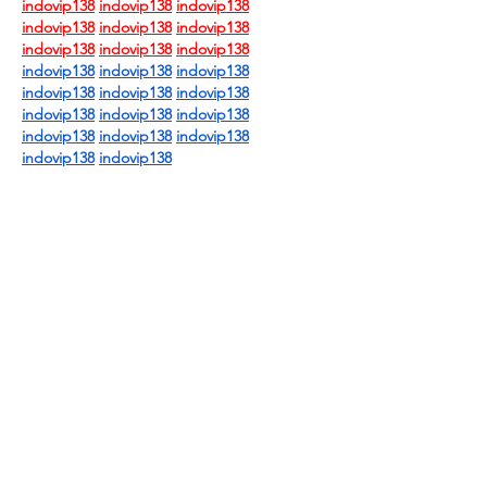
indovip138
indovip138
indovip138
indovip138
indovip138
indovip138
indovip138
indovip138
indovip138
indovip138
indovip138
indovip138
indovip138
indovip138
indovip138
indovip138
indovip138
indovip138
indovip138
indovip138
indovip138
indovip138
indovip138
按讚
回覆
Alesha Alifa habitillah
2025年11月07日
LAPAKBET777OFFICIALL
BLOGGER777
LINKSPACE777
LAPAKBET777RESMI
SUDIRMAN168
SUDIRMAN168COM
按讚
回覆