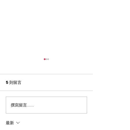
5 則留言
2022年勞工主日
撰寫留言......
2023年勞工主日: 關注疫
情下的清潔工人
最新