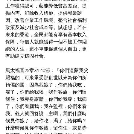
工作獲得認可，藝能降低貧富差距、提
振內需、消除收入標籤、提供就業誘
因、改善企業工作環境、整合社會福利
政策及減少社會成本等。試想想，若在
未來的香港，全民都能有享有基本收入
保障，每個人就能獲得一個不被工作綑
綁的人生，這不單能促進個人自由，更
有助建立穩固社會。
馬太福音25章34-40節：「你們這蒙我父
賜福的，可來承受那創世以來為你們所
預備的國；因為我餓了，你們給我吃，
渴了，你們給我喝；我作客旅，你們留
我住；我赤身露體，你們給我穿；我病
了，你們看顧我；我在監裡，你們來看
我。義人就回答說：主啊，我們什麼時
候見你餓了，給你吃，渴了，給你喝？
什麼時候見你作客旅，留你住，或是赤