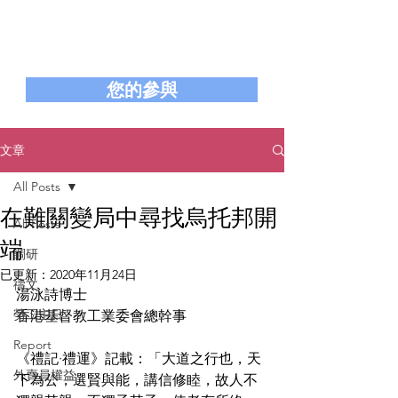
香港基督教工業委員會
Hong Kong Christian Industrial Committee
您的參與
文章
All Posts
在難關變局中尋找烏托邦開
All Posts
端
調研
已更新：
2020年11月24日
禱文
湯泳詩博士
勞工主日
香港基督教工業委會總幹事
Report
《禮記·禮運》記載：「大道之行也，天
外賣員權益
下為公，選賢與能，講信修睦，故人不