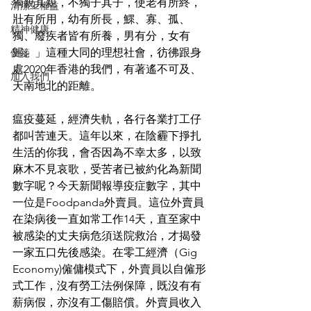
獨親其親，不獨子其子，使老有所終，
清潔工權益
壯有所用，幼有所長，鰥、寡、孤、
精神健康
獨、廢疾者皆有所養，男有分，女有
歸。」這種大同的理想社會，彷彿跟身
便箋
處2020年香港的我們，有著遙不可及、
加入我們
天南地北的距離。
瘟疫蔓延，經濟失軌，各行各業打工仔
都叫苦連天。這年以來，在陰霾下掙扎
生活的你我，會否因為不幸太多，以致
麻木不見哀歌，受苦者已被約化為新聞
數字呢？今天新聞報導疫症數字，其中
一位是Foodpanda外賣員。這位外賣員
在染病後一直如常工作14天，直至家中
被感染的丈夫病危須送院救治，才揭發
一家五口先後感染。在零工經濟（Gig 
Economy)僱傭模式下，外賣員以自僱形
式工作，沒有勞工法例保障，既沒有有
薪病假，亦沒有工傷賠償。外賣員收入