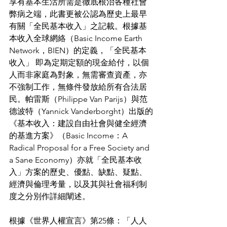
享有基本生活所需是徹底根治各種社會
弊病之端，此書更被公認為歷史上最早
有關「全民基本收入」之記載。根據基
本收入全球網絡（Basic Income Earth 
Network，BIEN）的定義，「全民基本
收入」 即為定期定額的現金給付，以個
人而非家庭為對象，無需審查資產，亦
不強制工作，無條件發放給所有合法居
民。帕雷斯（Philippe Van Parijs）與范
德波特（Yannick Vanderborght）出版的
《基本收入：建設自由社會與健全經濟
的基進方案》（Basic Income：A 
Radical Proposal for a Free Society and 
a Sane Economy）亦就「全民基本收
入」方案的歷史、優點、缺點、疑點、
經濟與倫理考量，以及其與社會福利制
度之分別作詳細闡述。
根據《世界人權宣言》第25條：「人人