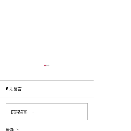
6 則留言
撰寫留言......
回應《預防工作時中暑指
經濟「新常態」
引》諮詢文件
神健康：「安息
什麼？
最新