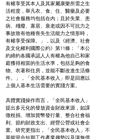
有權享受其本人及其家屬康樂所需之生
活程度，舉凡衣、食、住、醫藥及必要
之社會服務均包括在內；且於失業、患
病、殘廢、寡居、衰老或因不可抗力之
事故致有他種喪失生活能力之情形時，
有權享受保障。」，以及《經濟、社會
及文化權利國際公約》第11條：「本公
約締約各國承認人人有權為他自己和家
庭獲得相當的生活水準，包括足夠的食
物、衣著和住房，並能不斷改進生活條
件。」，「全民基本收入」即是回應以
上個人基本生活需要的實踐方案。 
具體實踐操作而言，「全民基本收入」
提出多元化的發放資金財政來源，如課
徵稅捐、增加貨幣發行量、整合社會福
利、節約財政支出、經營公營或社會企
業。研究更指出，「全民基本收入」不
單能迎合短期工作產業趨勢以及讓無償