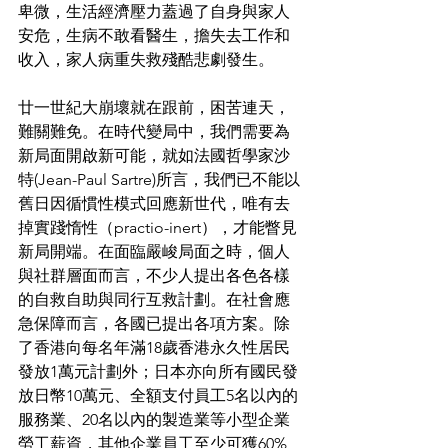
卑微，生活經濟壓力蓋過了自身與家人
安危，生病不敢看醫生，擔失去工作和
收入，家人病重失救殘酷悲劇發生。 
廿一世紀大崩壞就在跟前，困苦連天，
難關難免。在時代變局中，我們需要為
新局面開啟新可能，就如法國哲學家沙
特(Jean-Paul Sartre)所言，我們已不能以
舊日因循慣性模式回應新世代，唯有去
掉實踐惰性（practio-inert），才能瞥見
新局開端。在面臨嚴峻局面之時，個人
與社群層面而言，不少人提出各色各樣
的自救自助與同行互救計劃。在社會應
急保障而言，各國已提出各項方案。除
了香港向每名年滿18歲香港永久性居民
發放1萬元計劃外；日本亦向所有國民發
放日幣10萬元、全額支付員工5名以內的
服務業、20名以內的製造業等小型企業
勞工薪資，其他企業員工至少可獲60%