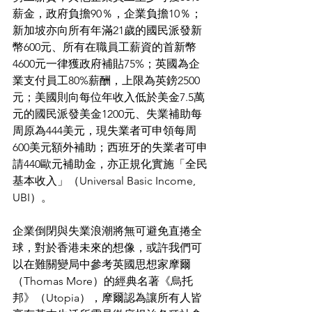
薪金，政府負擔90％，企業負擔10％；
新加坡亦向所有年滿21歲的國民派發新
幣600元、所有在職員工薪資的首新幣
4600元一律獲政府補貼75%；英國為企
業支付員工80%薪酬，上限為英鎊2500
元；美國則向每位年收入低於美金7.5萬
元的國民派發美金1200元、失業補助每
周原為444美元，現失業者可申領每周
600美元額外補助；西班牙的失業者可申
請440歐元補助金，亦正規化實施「全民
基本收入」（Universal Basic Income, 
UBI）。
企業倒閉與失業浪潮將無可避免直捲全
球，對於香港未來的想像，或許我們可
以在難關變局中參考英國思想家摩爾
（Thomas More）的經典名著《烏托
邦》（Utopia），摩爾認為讓所有人皆