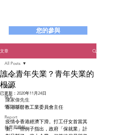
香港基督教工業委員會
Hong Kong Christian Industrial Committee
您的參與
文章
All Posts
誰令青年失業？青年失業的
All Posts
根源
調研
已更新：
2020年11月24日
禱文
陳家偉先生
勞工主日
香港基督教工業委員會主任
Report
疫情令香港經濟下滑。打工仔女首當其
外賣員權益
衝。一些例子指出，政府「保就業」計