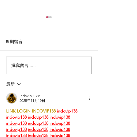
5 則留言
撰寫留言......
回應《預防工作時中暑指
經濟「新常態」
引》諮詢文件
神健康：「安息
什麼？
最新
indovip 1388
2025年11月19日
LINK LOGIN INDOVIP138
indovip138
indovip138
indovip138
indovip138
indovip138
indovip138
indovip138
indovip138
indovip138
indovip138
indovip138
indovip138
indovip138