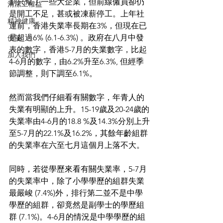
劃只幫了一些大企業，但前線僱員卻仍
清潔工權益
是開工不足，甚或被凍薪停工。上年社
精神健康
運前，香港失業率長期在3%，但現在已
是超過6% (6.1-6.3%) 。政府在八月中發
便箋
表的數字，香港5-7月的失業數字，比起
加入我們
4-6月的數字，由6.2%升至6.3%, 但經季
節調整，則下調至6.1%。
然而當我們仔細看有關數字，年青人的
失業有明顯的上升。15-19歲及20-24歲的
失業率由4-6月的18.8 %及14.3%分別上升
至5-7月的22.1%及16.2%，其餘年齡組群
的失業率在六至七月這個月上落不大。
同時，若從學歷來看有關失業率，5-7月
的失業率中，除了小學學歷的組群失業
最嚴峻 (7.4%)外，排行第二並不是中學
學歷的組群，卻竟然是副學士的學歷組
群 (7.1%)。4-6月的情況是中學學歷的組