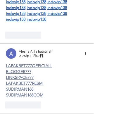
indovip138
indovip138
indovip138
indovip138
indovip138
indovip138
indovip138
indovip138
indovip138
indovip138
indovip138
按讚
回覆
Alesha Alifa habitillah
2025年11月07日
LAPAKBET777OFFICIALL
BLOGGER777
LINKSPACE777
LAPAKBET777RESMI
SUDIRMAN168
SUDIRMAN168COM
按讚
回覆
Zoid Yu
2025年9月18日